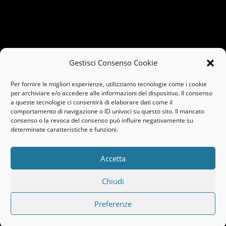
Archivi
Novembre 2021
Gestisci Consenso Cookie
Ottobre 2021
Per fornire le migliori esperienze, utilizziamo tecnologie come i cookie
Luglio 2020
per archiviare e/o accedere alle informazioni del dispositivo. Il consenso
a queste tecnologie ci consentirà di elaborare dati come il
Marzo 2020
comportamento di navigazione o ID univoci su questo sito. Il mancato
consenso o la revoca del consenso può influire negativamente su
Aprile 2019
determinate caratteristiche e funzioni.
Marzo 2019
Accetta
Maggio 2018
Chiudi
Categorie
Preferenze
Cambi Automatici